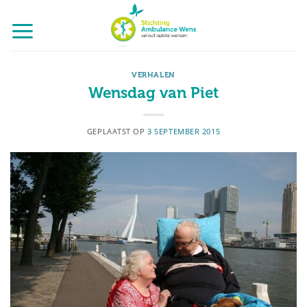
Ga
naar
inhoud
VERHALEN
Wensdag van Piet
GEPLAATST OP
3 SEPTEMBER 2015