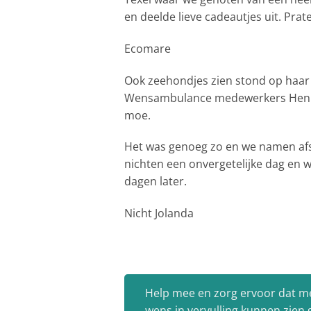
en deelde lieve cadeautjes uit. Prat
Ecomare
Ook zeehondjes zien stond op haar 
Wensambulance medewerkers Henk en
moe.
Het was genoeg zo en we namen afsc
nichten een onvergetelijke dag en w
dagen later.
Nicht Jolanda
Help mee en zorg ervoor dat m
wens in vervulling kunnen zien