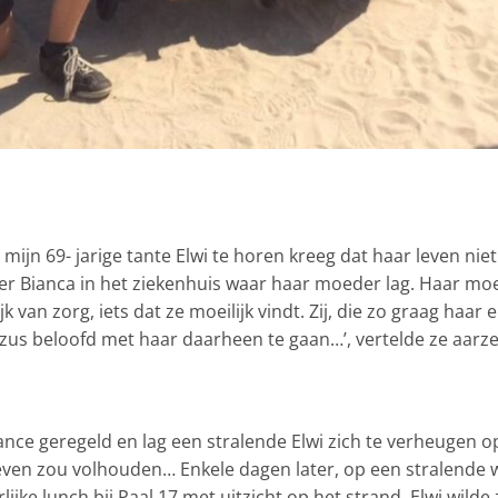
ijn 69- jarige tante Elwi te horen kreeg dat haar leven nie
ter Bianca in het ziekenhuis waar haar moeder lag. Haar moe
van zorg, iets dat ze moeilijk vindt. Zij, die zo graag haar 
 zus beloofd met haar daarheen te gaan…’, vertelde ze aarze
 geregeld en lag een stralende Elwi zich te verheugen op ha
even zou volhouden… Enkele dagen later, op een stralende
jke lunch bij Paal 17 met uitzicht op het strand. Elwi wilde