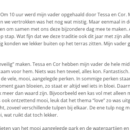
 Om 10 uur werd mijn vader opgehaald door Tessa en Cor. M
 we vertrokken was het nog wat mistig. Maar eenmaal in d
en om samen met ons deze bijzondere dag mee te maken. Al
p stap. Wat fijn dat we deze traditie ook dit jaar met zijn 
ig konden we lekker buiten op het terras zitten. Mijn vader
veilig” maken. Tessa en Cor hebben mijn vader de hele mi
am voor hem. Niets was hen teveel, alles kon. Fantastisch.
n de vele, mooi, aangelegde perken. In sommige perken staa
ment gaan bloeien, zo staat er altijd wel iets in bloei. Da
 meer dan waard zijn. Bijvoorbeeld een kas vol met alleen ma
 ook ontzettend mooi, leuk dat het thema “love” zo was uit
t, zoveel verschillende tulpen bij elkaar. De ene tulp nog 
, wat ruikt dat toch lekker.
ten van het mooi aangelegde park en de waterpartijen en da