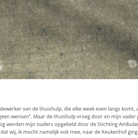
ewerker van de thuishulp, die elke week even langs komt, a
b geen wensen”. Maar de thuishulp vroeg door en mijn vader
 nog werden mijn ouders opgebeld door de Stichting Ambul
 dat wij, ik mocht namelijk ook mee, naar de Keukenhof gin