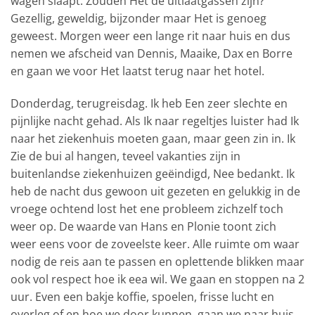
wagen slaapt. Zouden Het de uitlaatgassen zijn?
Gezellig, geweldig, bijzonder maar Het is genoeg
geweest. Morgen weer een lange rit naar huis en dus
nemen we afscheid van Dennis, Maaike, Dax en Borre
en gaan we voor Het laatst terug naar het hotel.
Donderdag, terugreisdag. Ik heb Een zeer slechte en
pijnlijke nacht gehad. Als Ik naar regeltjes luister had Ik
naar het ziekenhuis moeten gaan, maar geen zin in. Ik
Zie de bui al hangen, teveel vakanties zijn in
buitenlandse ziekenhuizen geëindigd, Nee bedankt. Ik
heb de nacht dus gewoon uit gezeten en gelukkig in de
vroege ochtend lost het ene probleem zichzelf toch
weer op. De waarde van Hans en Plonie toont zich
weer eens voor de zoveelste keer. Alle ruimte om waar
nodig de reis aan te passen en oplettende blikken maar
ook vol respect hoe ik eea wil. We gaan en stoppen na 2
uur. Even een bakje koffie, spoelen, frisse lucht en
overleg of en hoe we door kunnen, gaan we naar huis