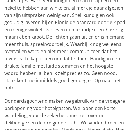
cadeautjes. Hans verkondigd een man te zijn en een
hekel te hebben aan winkelen, al merk je daar afgezien
van zijn uitspraken weinig van. Snel, kundig en ook
geduldig laveren hij en Plonie de brancard door elk pad
en menige winkel. Dan even een broodje eten. Gezellig
maar ik ben kapot. De lichten gaan uit en er is niemand
meer thuis, spreekwoordelijk. Waarbij ik nog wel eens
overvallen word en niet meer communiceer dat het
teveel is. Te kapot ben om dat te doen. Handig in een
drukke familie met luide stemmen en het hoogste
woord hebben, al ben ik zelf precies zo. Geen nood,
Hans kent me inmiddels goed genoeg en Op naar het
hotel.
Donderdagochtend maken we gebruik van de vroegere
parkopening voor hotelgasten. We lopen een korte
wandeling, voor de zekerheid met zeil over mijn
dekbed gezien de dreigende lucht. We vinden broer en
consorten en op naar het Movie park. Hmm, dicht. Had