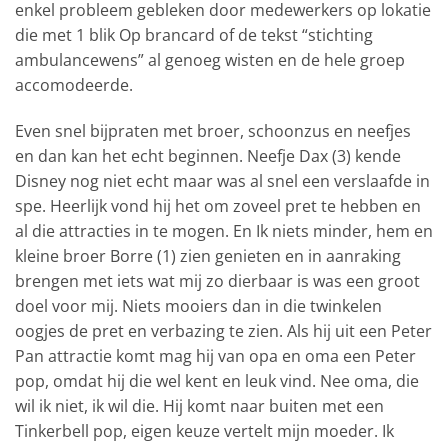
enkel probleem gebleken door medewerkers op lokatie
die met 1 blik Op brancard of de tekst “stichting
ambulancewens” al genoeg wisten en de hele groep
accomodeerde.
Even snel bijpraten met broer, schoonzus en neefjes
en dan kan het echt beginnen. Neefje Dax (3) kende
Disney nog niet echt maar was al snel een verslaafde in
spe. Heerlijk vond hij het om zoveel pret te hebben en
al die attracties in te mogen. En Ik niets minder, hem en
kleine broer Borre (1) zien genieten en in aanraking
brengen met iets wat mij zo dierbaar is was een groot
doel voor mij. Niets mooiers dan in die twinkelen
oogjes de pret en verbazing te zien. Als hij uit een Peter
Pan attractie komt mag hij van opa en oma een Peter
pop, omdat hij die wel kent en leuk vind. Nee oma, die
wil ik niet, ik wil die. Hij komt naar buiten met een
Tinkerbell pop, eigen keuze vertelt mijn moeder. Ik