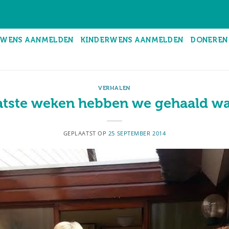
WENS AANMELDEN
KINDERWENS AANMELDEN
DONEREN
VERHALEN
aatste weken hebben we gehaald wat
GEPLAATST OP
25 SEPTEMBER 2014