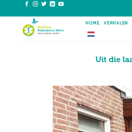
Ga
naar
inhoud
HOME
VERHALEN
Uit die l