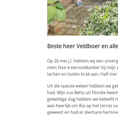
Beste heer Veldboer en al
Op 26 mei j.l. hebben wij een onverg
niets fase 4 eierstokkanker bij mij
lachen en huilen brak aan. Half mei
Uit die laatste weken hebben we geha
had. Mijn zus Betty uit Florida kw
geweldige dag hebben we beleefd met
was heerlijk om Ria op het terras 
geweest en had er dierbare herinneri