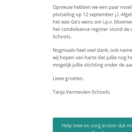
Opnieuw hebben we een paar moeilij
plotseling op 12 september j.l. Afge
het was Ge’s wens om i.p.v. bloemen 
het condoleance register stond de co
Schoots.
Nogmaals heel veel dank, ook namens
wij hopen van harte dat jullie nog 
mogelijk jullie stichting onder de 
Lieve groeten,
Tanja Vermeulen-Schoots
Help mee en zorg ervoor dat m