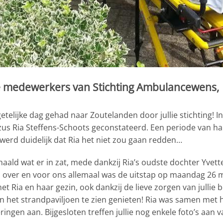
le medewerkers van Stichting Ambulancewens,
etelijke dag gehad naar Zoutelanden door jullie stichting! I
n zus Ria Steffens-Schoots geconstateerd. Een periode van ha
 werd duidelijk dat Ria het niet zou gaan redden…
ald wat er in zat, mede dankzij Ria’s oudste dochter Yvette 
am over en voor ons allemaal was de uitstap op maandag 26 
 Ria en haar gezin, ook dankzij de lieve zorgen van jullie 
van het strandpaviljoen te zien genieten! Ria was samen met
ngen aan. Bijgesloten treffen jullie nog enkele foto’s aan v