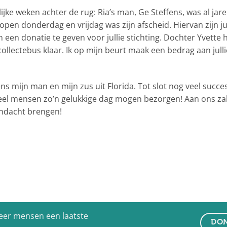
ke weken achter de rug: Ria’s man, Ge Steffens, was al jar
lopen donderdag en vrijdag was zijn afscheid. Hiervan zijn j
een donatie te geven voor jullie stichting. Dochter Yvette he
llectebus klaar. Ik op mijn beurt maak een bedrag aan jullie
 mijn man en mijn zus uit Florida. Tot slot nog veel succes
heel mensen zo’n gelukkige dag mogen bezorgen! Aan ons zal h
aandacht brengen!
eer mensen een laatste
DON