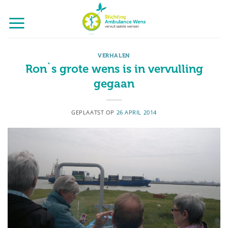
Ga
naar
inhoud
VERHALEN
Ron`s grote wens is in vervulling
gegaan
GEPLAATST OP
26 APRIL 2014