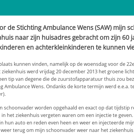
r de Stichting Ambulance Wens (SAW) mijn sc
huis naar zijn huisadres gebracht om zijn 60 ja
nkinderen en achterkleinkinderen te kunnen vi
t plaats kunnen vinden, namelijk op de woensdag voor de 22e 
t ziekenhuis werd vrijdag 20 december 2013 het groene lich
n een tip van degene die de zuurstofapparatuur thuis zou 
 Ambulance Wens. Ondanks de korte termijn werd e.e.a. te
r).
n schoonvader worden opgehaald en exact op dat tijdstip r
e in het ziekenhuis vergeten waren om een injectie te geve
n hun auto en reden even heen en weer en injecteerde mijn
weer terug om mijn schoonvader weer naar het ziekenhuis