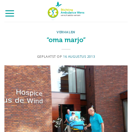
Ga
naar
inhoud
VERHALEN
“oma marjo”
GEPLAATST OP
16 AUGUSTUS 2013