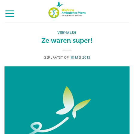
Ga
naar
inhoud
VERHALEN
Ze waren super!
GEPLAATST OP
10 MEI 2013