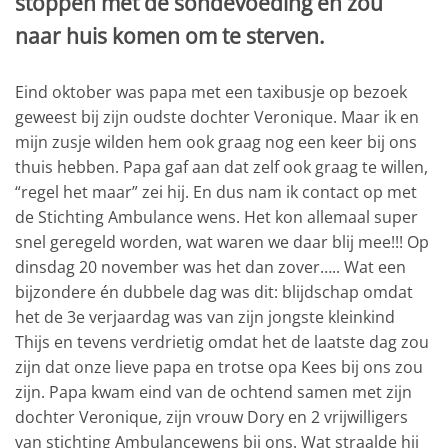
stoppen met de sondevoeding en zou
naar huis komen om te sterven.
Eind oktober was papa met een taxibusje op bezoek
geweest bij zijn oudste dochter Veronique. Maar ik en
mijn zusje wilden hem ook graag nog een keer bij ons
thuis hebben. Papa gaf aan dat zelf ook graag te willen,
“regel het maar” zei hij. En dus nam ik contact op met
de Stichting Ambulance wens. Het kon allemaal super
snel geregeld worden, wat waren we daar blij mee!!! Op
dinsdag 20 november was het dan zover….. Wat een
bijzondere én dubbele dag was dit: blijdschap omdat
het de 3e verjaardag was van zijn jongste kleinkind
Thijs en tevens verdrietig omdat het de laatste dag zou
zijn dat onze lieve papa en trotse opa Kees bij ons zou
zijn. Papa kwam eind van de ochtend samen met zijn
dochter Veronique, zijn vrouw Dory en 2 vrijwilligers
van stichting Ambulancewens bij ons. Wat straalde hij