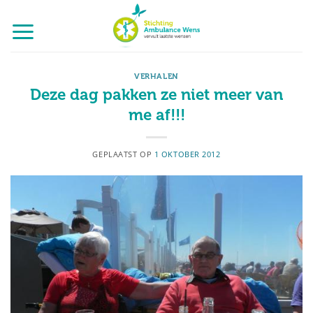
Ga
naar
inhoud
VERHALEN
Deze dag pakken ze niet meer van
me af!!!
GEPLAATST OP
1 OKTOBER 2012