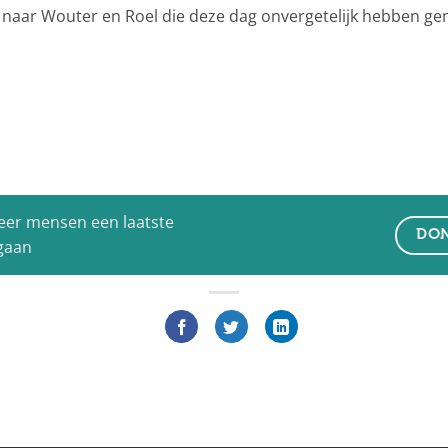
it naar Wouter en Roel die deze dag onvergetelijk hebben ge
eer mensen een laatste
DON
 gaan