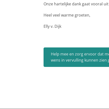
Onze hartelijke dank gaat vooral u
Heel veel warme groeten,
Elly v. Dijk
Help mee en zorg ervoor dat m
wens in vervulling kunnen zien