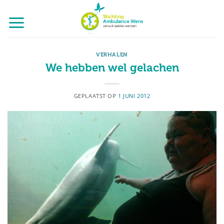
Ga
naar
inhoud
VERHALEN
We hebben wel gelachen
GEPLAATST OP
1 JUNI 2012