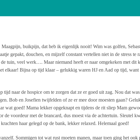
aagpijn, buikpijn, dat heb ik eigenlijk nooit! Wim was golfen, Sebasti
atje gepakt, douchen, en mijzelf constant vertellen niet in de stress te
– de tuin, veel werk…. Maar niemand heeft er naar omgekeken met dit 
et elkaar! Bijna op tijd klaar – gelukkig waren HJ en Aad op tijd, wa
 tijd naar de hospice om te zorgen dat ze er goed uit zag. Nou dat was
ijgen. Bob en Josefien twijfelden of ze er mee door moesten gaan? Gelu
 maar wat goed! Mama lekker opgeknapt en tijdens de rit sliep Mam gew
r de voordeur met de brancard, dus moest via de achtertuin. Sleutel kwij
e krachten haar gelegd op de bank, lekker relaxed. Helemaal goed!
vanzelf. Sommigen tot wat rust moeten manen, maar toen ging het ook p