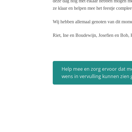
deze dag nog met elkaar hebben mogen me
ze klaar en helpen mee het feestje complee
Wij hebben allemaal genoten van dit mome
Riet, Ine en Boudewijn, Josefien en Bob
Help mee en zorg ervoor dat m
wens in vervulling kunnen zien