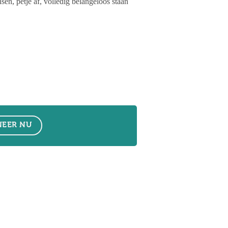
, petje af, volledig belangeloos staan
EER NU