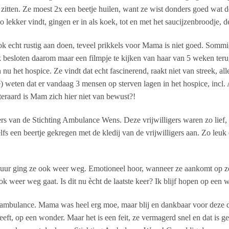
e zitten. Ze moest 2x een beetje huilen, want ze wist donders goed wat 
o lekker vindt, gingen er in als koek, tot en met het saucijzenbroodje, d
k echt rustig aan doen, teveel prikkels voor Mama is niet goed. Sommi
 besloten daarom maar een filmpje te kijken van haar van 5 weken terug t
nu het hospice. Ze vindt dat echt fascinerend, raakt niet van streek, al
rivé) weten dat er vandaag 3 mensen op sterven lagen in het hospice, inc
iteraard is Mam zich hier niet van bewust?!
ers van de Stichting Ambulance Wens. Deze vrijwilligers waren zo lief, 
s een beertje gekregen met de kledij van de vrijwilligers aan. Zo leuk
uur ging ze ook weer weg. Emotioneel hoor, wanneer ze aankomt op z
ok weer weg gaat. Is dit nu ècht de laatste keer? Ik blijf hopen op
 ambulance. Mama was heel erg moe, maar blij en dankbaar voor deze d
eeft, op een wonder. Maar het is een feit, ze vermagerd snel en dat is 