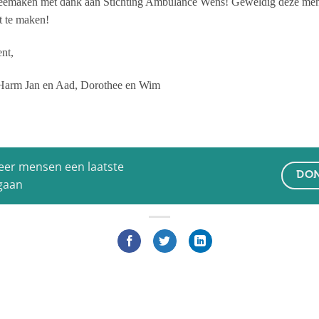
emaken met dank aan Stichting Ambulance Wens! Geweldig deze mensen
t te maken!
nt,
, Harm Jan en Aad, Dorothee en Wim
eer mensen een laatste
DON
 gaan