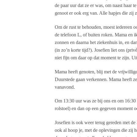
de paar uur dat ze er was, om naast haar t
genoot er ook erg van. Alle hapjes die zij z
Om de rust te behouden, moest iedereen oo
de telefoon L, of buiten roken. Mama en ik
zonnen en daarna het ziekenhuis in, en dan 
(in zo’n korte tijd?). Josefien liet ons (p
niet fijn om daar op dat moment te zijn. U
Mama heeft genoten, blij met de vrijwillig
Duurstede gaan verkennen. Mama heeft zelf
vanavond.
Om 13:30 uur was ze bij ons en om 16:30 
rolstoel) en dan op een gegeven moment o
Josefien is ook weer terug gereden met de
ook al hoop je, met de oplevingen die zij h