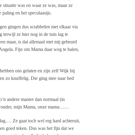
de situatie was en waar ze was, maar ze
e paling en het speculaasijs.
gen gingen dus scrabbelen met elkaar via
erwijl ze hier nog in de tuin lag te
leen maar, is dat allemaal met mij gebeurd
l. Angela. Fijn om Mama daar weg te halen,
hebben ons gelaten en zijn zelf Wijk bij
 en zo knuffelig. Die ging mee naar bed
o’n andere manier dan normaal (in
 een wonder, mijn Mama, onze mama……
ag…. Ze gaat toch wel erg hard achteruit,
geen goed teken. Dus was het fijn dat we