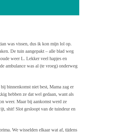
an was vissen, dus ik kon mijn lol op.
 raken. De tuin aangepakt – alle blad weg
koude weer L. Lekker veel hapjes en
nt de ambulance was al (te vroeg) onderweg
 bij binnenkomst niet best, Mama zag er
kkig hebben ze dat wel gedaan, want als
oon weer. Maar bij aankomst werd ze
t, shit! Slot gesloopt van de tuindeur en
rima. We wisselden elkaar wat af, tijdens