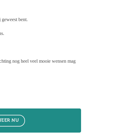
j geweest bent.
ns.
tichting nog heel veel mooie wensen mag
EER NU