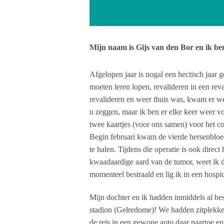
Mijn naam is Gijs van den Bor en ik ben
Afgelopen jaar is nogal een hectisch jaa
moeten leren lopen, revalideren in een rev
revalideren en weer thuis was, kwam er w
u zeggen, maar ik ben er elke keer weer vo
twee kaartjes (voor ons samen) voor het c
Begin februari kwam de vierde hersenbloedi
te halen. Tijdens die operatie is ook direc
kwaadaardige aard van de tumor, weet ik d
momenteel bestraald en lig ik in een hospic
Mijn dochter en ik hadden inmiddels al besl
stadion (Gelredome)! We hadden zitplekken 
de reis in een gewone auto daar naartoe e