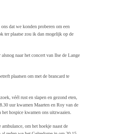
lde ons dat we konden proberen om een
k ter plaatse zou ik dan mogelijk op de
 alsnog naar het concert van Ilse de Lange
treft plaatsen om met de brancard te
oek, véél rust en slapen en gezond eten,
m 18.30 uur kwamen Maarten en Roy van de
an het hospice kwamen ons uitzwaaien.
e ambulance, om het hoekje naast de
en al reden we het Gelredome in om 20.15