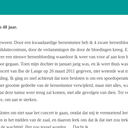
 48 jaar.
r geweest. Door een kwaadaardige hersentumor heb ik 4 zware hersenbl
alidatiecentrum, door de verlammingen die door de bloedingen kreeg. El
eer een nieuwe hersenbloeding waardoor ik weer van voor af aan kon 
or gegaan. Toen mijn dochter in januari jarig was, en ik weer thuis wa
oncert van Ilse de Lange op 26 maart 2011 gegeven, niet wetende wat mi
ng. Ik ging zo snel achteruit dat toen besloten is om een spoedoperati
t het grootste gedeelte van de hersentumor verwijderd, maar niet alles, 
at deze tumor weer terug zal komen, met alle gevolgen van dien. Ter ve
e, om aan te sterken.
oten om niet naar het concert te gaan, omdat dat mij te vermoeiend leek
in het midden van de zaal, en daarom leek ons dat ik dat niet zou trek
n de wachttijd. Het zou teveel worden…. Dacht ik.