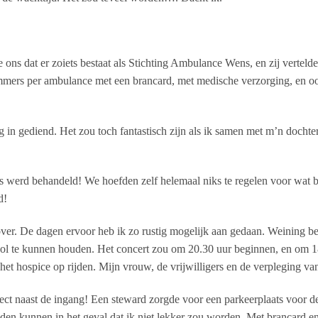
 ons dat er zoiets bestaat als Stichting Ambulance Wens, en zij verte
 immers per ambulance met een brancard, met medische verzorging, en oo
in gediend. Het zou toch fantastisch zijn als ik samen met m’n dochter
s werd behandeld! We hoefden zelf helemaal niks te regelen voor wat be
d!
er. De dagen ervoor heb ik zo rustig mogelijk aan gedaan. Weining bez
 vol te kunnen houden. Het concert zou om 20.30 uur beginnen, en o
het hospice op rijden. Mijn vrouw, de vrijwilligers en de verpleging v
ct naast de ingang! Een steward zorgde voor een parkeerplaats voor d
den kunnen in het geval dat ik niet lekker zou worden. Met brancard 