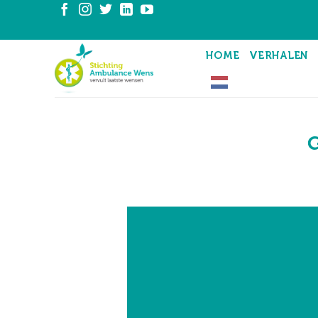
Ga
naar
inhoud
HOME
VERHALEN
G