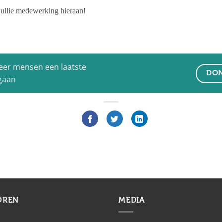
jullie medewerking hieraan!
eer mensen een laatste
DON
 gaan
OREN
MEDIA