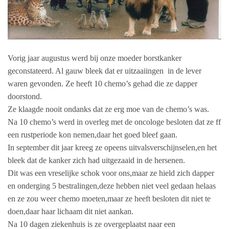
Vorig jaar augustus werd bij onze moeder borstkanker
geconstateerd. Al gauw bleek dat er uitzaaiingen in de lever
waren gevonden. Z
e heeft 10 chemo’s gehad die ze dapper
doorstond.
Ze klaagde nooit ondanks dat ze erg moe van de chemo’s was.
Na 10 chemo’s werd in overleg met de oncologe besloten dat ze ff
een rustperiode kon nemen,daar het goed bleef gaan.
In september dit jaar kreeg ze opeens uitvalsverschijnselen,en het
bleek dat de kanker zich had uitgezaaid in de hersenen.
Dit was een vreselijke schok voor ons,maar ze hield zich dapper
en onderging 5 bestralingen,deze hebben niet veel gedaan helaas
en ze zou weer chemo moeten,maar ze heeft besloten dit niet te
doen,daar haar lichaam dit niet aankan.
Na 10 dagen ziekenhuis is ze overgeplaatst naar een