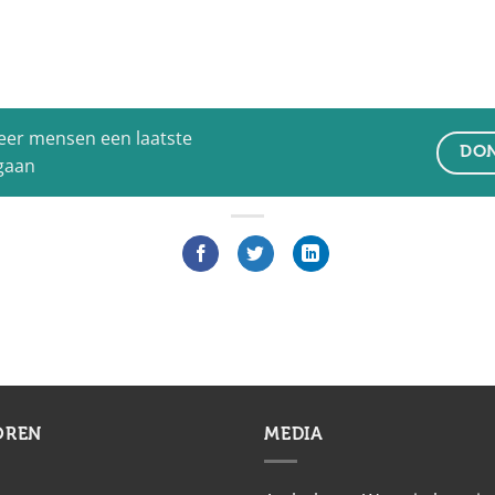
eer mensen een laatste
DON
 gaan
OREN
MEDIA