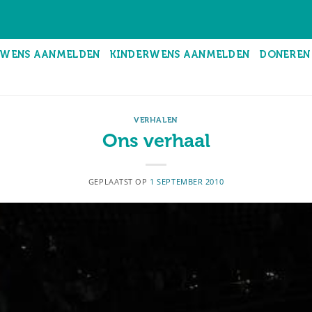
WENS AANMELDEN
KINDERWENS AANMELDEN
DONEREN
VERHALEN
Ons verhaal
GEPLAATST OP
1 SEPTEMBER 2010