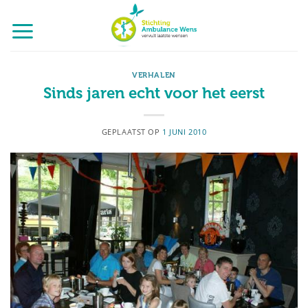
Ga
naar
inhoud
VERHALEN
Sinds jaren echt voor het eerst
GEPLAATST OP
1 JUNI 2010