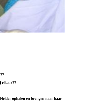
t??
j elkaar??
 Helder ophalen en brengen naar haar