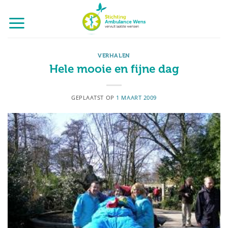
Ga
naar
inhoud
VERHALEN
Hele mooie en fijne dag
GEPLAATST OP
1 MAART 2009