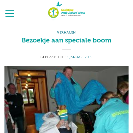
Ga
naar
inhoud
VERHALEN
Bezoekje aan speciale boom
GEPLAATST OP
1 JANUARI 2009