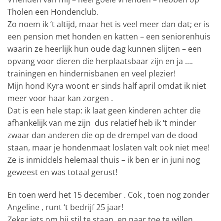
Tholen een Hondenclub.
Zo noem ik ’t altijd, maar het is veel meer dan dat; er is
een pension met honden en katten – een seniorenhuis
waarin ze heerlijk hun oude dag kunnen slijten – een
opvang voor dieren die herplaatsbaar zijn en ja ….
trainingen en hindernisbanen en veel plezier!
Mijn hond Kyra woont er sinds half april omdat ik niet
meer voor haar kan zorgen .
Dat is een hele stap: ik laat geen kinderen achter die
afhankelijk van me zijn
dus relatief heb ik ‘t minder
zwaar dan anderen die op de drempel van de dood
staan, maar je hondenmaat loslaten valt ook niet mee!
Ze is inmiddels helemaal thuis – ik ben er in juni nog
geweest en was totaal gerust!
En toen werd het 15 december . Cok , toen nog zonder
Angeline , runt ‘t bedrijf 25 jaar!
Zeker iets om bij stil te staan, en naar toe te willen.