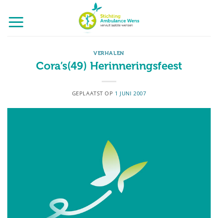
Ga
naar
inhoud
VERHALEN
Cora’s(49) Herinneringsfeest
GEPLAATST OP
1 JUNI 2007