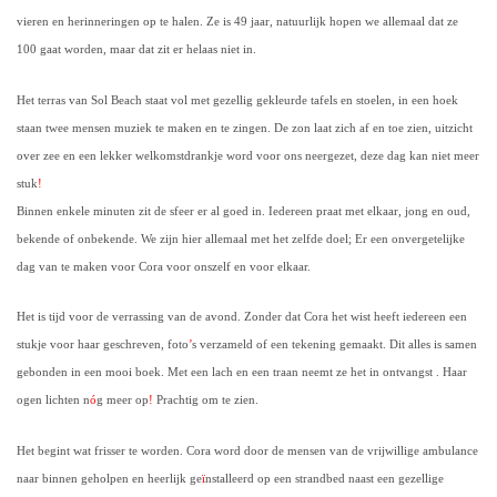
vieren en herinneringen op te halen. Ze is 49 jaar, natuurlijk hopen we allemaal dat ze
100 gaat worden, maar dat zit er helaas niet in.
Het terras van Sol Beach staat vol met gezellig gekleurde tafels en stoelen, in een hoek
staan twee mensen muziek te maken en te zingen. De zon laat zich af en toe zien, uitzicht
over zee en een lekker welkomstdrankje word voor ons neergezet, deze dag kan niet meer
stuk
!
Binnen enkele minuten zit de sfeer er al goed in. Iedereen praat met elkaar, jong en oud,
bekende of onbekende. We zijn hier allemaal met het zelfde doel; Er een onvergetelijke
dag van te maken voor Cora voor onszelf en voor elkaar.
Het is tijd voor de verrassing van de avond. Zonder dat Cora het wist heeft iedereen een
stukje voor haar geschreven, foto
’
s verzameld of een tekening gemaakt. Dit alles is samen
gebonden in een mooi boek. Met een lach en een traan neemt ze het in ontvangst . Haar
ogen lichten n
ó
g meer op
!
Prachtig om te zien.
Het begint wat frisser te worden. Cora word door de mensen van de vrijwillige ambulance
naar binnen geholpen en heerlijk ge
ï
nstalleerd op een strandbed naast een gezellige