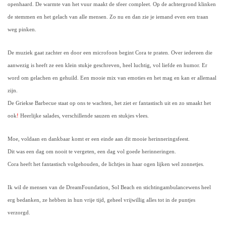
openhaard. De warmte van het vuur maakt de sfeer compleet. Op de achtergrond klinken
de stemmen en het gelach van alle mensen. Zo nu en dan zie je iemand even een traan
weg pinken.
De muziek gaat zachter en door een microfoon begint Cora te praten. Over iedereen die
aanwezig is heeft ze een klein stukje geschreven, heel luchtig, vol liefde en humor. Er
word om gelachen en gehuild. Een mooie mix van emoties en het mag en kan er allemaal
zijn.
De Griekse Barbecue staat op ons te wachten, het ziet er fantastisch uit en zo smaakt het
ook
!
Heerlijke salades, verschillende sauzen en stukjes vlees.
Moe, voldaan en dankbaar komt er een einde aan dit mooie herinneringsfeest.
Dit was een dag om nooit te vergeten, een dag vol goede herinneringen.
Cora heeft het fantastisch volgehouden, de lichtjes in haar ogen lijken wel zonnetjes.
Ik wil de mensen van de DreamFoundation, Sol Beach en stichtingambulancewens heel
erg bedanken, ze hebben in hun vrije tijd, geheel vrijwillig alles tot in de puntjes
verzorgd.