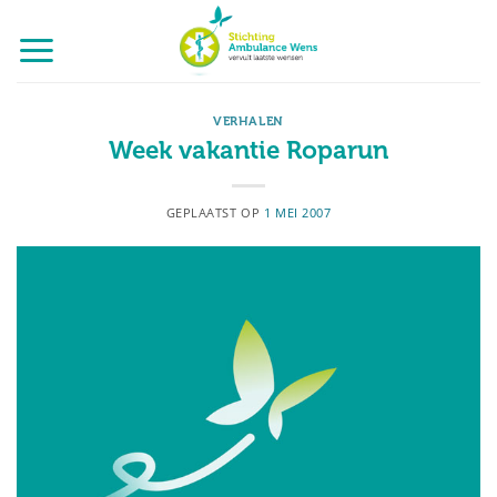
Ga
naar
inhoud
VERHALEN
Week vakantie Roparun
GEPLAATST OP
1 MEI 2007