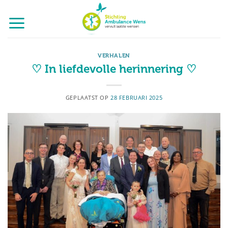
Ga
naar
inhoud
VERHALEN
♡ In liefdevolle herinnering ♡
GEPLAATST OP
28 FEBRUARI 2025